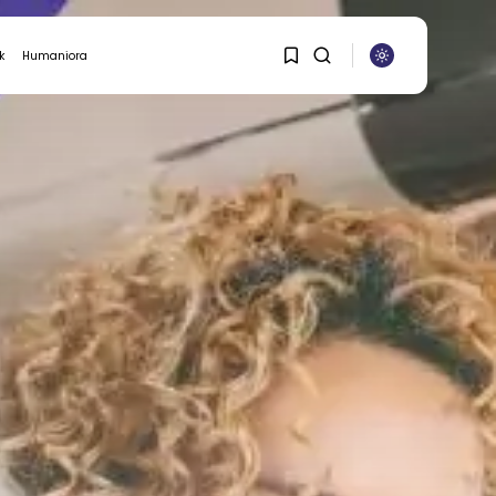
k
Humaniora
ASURANSI
1
1
Sorry, you have no
bookmarks yet.
0