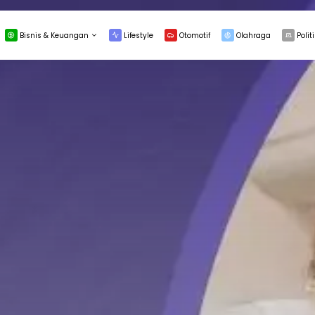
Bisnis & Keuangan
Lifestyle
Otomotif
Olahraga
Politi
INVESTASI