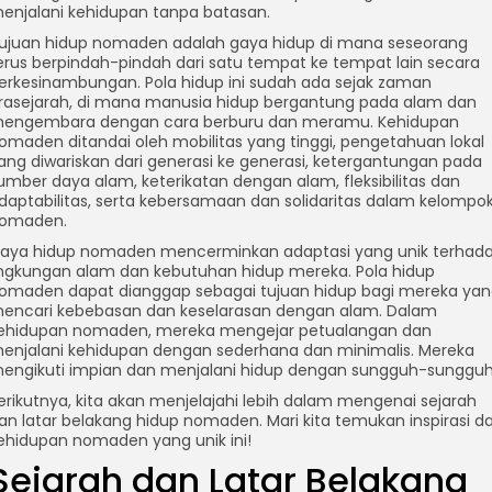
enjalani kehidupan tanpa batasan.
ujuan hidup nomaden adalah gaya hidup di mana seseorang
erus berpindah-pindah dari satu tempat ke tempat lain secara
erkesinambungan. Pola hidup ini sudah ada sejak zaman
rasejarah, di mana manusia hidup bergantung pada alam dan
engembara dengan cara berburu dan meramu. Kehidupan
omaden ditandai oleh mobilitas yang tinggi, pengetahuan lokal
ang diwariskan dari generasi ke generasi, ketergantungan pada
umber daya alam, keterikatan dengan alam, fleksibilitas dan
daptabilitas, serta kebersamaan dan solidaritas dalam kelompo
omaden.
aya hidup nomaden mencerminkan adaptasi yang unik terhad
ingkungan alam dan kebutuhan hidup mereka. Pola hidup
omaden dapat dianggap sebagai tujuan hidup bagi mereka ya
encari kebebasan dan keselarasan dengan alam. Dalam
ehidupan nomaden, mereka mengejar petualangan dan
enjalani kehidupan dengan sederhana dan minimalis. Mereka
engikuti impian dan menjalani hidup dengan sungguh-sungguh
erikutnya, kita akan menjelajahi lebih dalam mengenai sejarah
an latar belakang hidup nomaden. Mari kita temukan inspirasi da
ehidupan nomaden yang unik ini!
Sejarah dan Latar Belakang