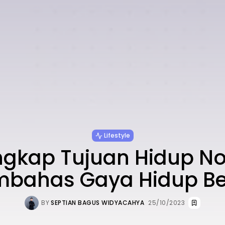
Lifestyle
gkap Tujuan Hidup N
bahas Gaya Hidup B
BY
SEPTIAN BAGUS WIDYACAHYA
25/10/2023