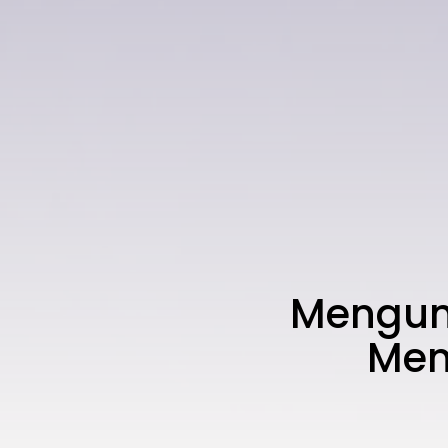
Mengun
Mem