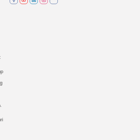
k
ap
ng
.
ri