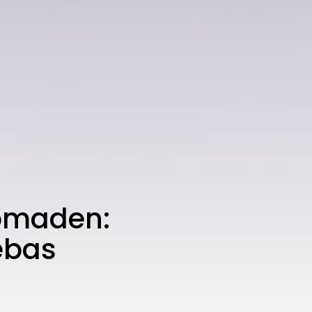
omaden:
ebas