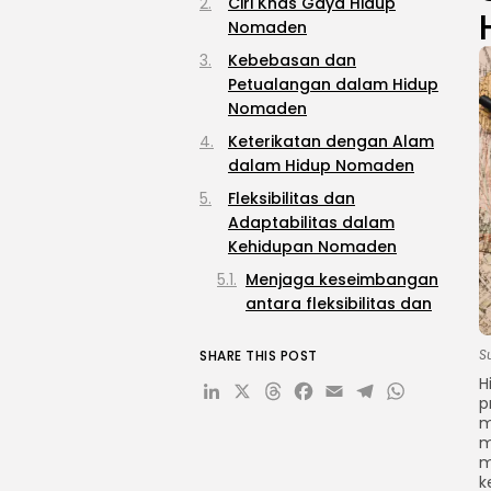
Ciri Khas Gaya Hidup
Nomaden
Kebebasan dan
Petualangan dalam Hidup
Nomaden
Keterikatan dengan Alam
dalam Hidup Nomaden
Fleksibilitas dan
Adaptabilitas dalam
Kehidupan Nomaden
Menjaga keseimbangan
antara fleksibilitas dan
adaptabilitas adalah hal
penting dalam kehidupan
S
SHARE THIS POST
nomaden.
LinkedIn
X
Threads
Facebook
Email
Telegr
What
H
p
Kebersamaan dan
m
Solidaritas dalam Kelompok
m
Nomaden
m
k
Contoh Kebersamaan