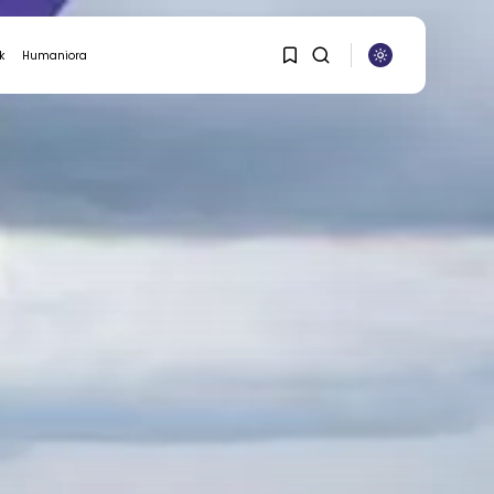
k
Humaniora
ASURANSI
1
1
Sorry, you have no
bookmarks yet.
0