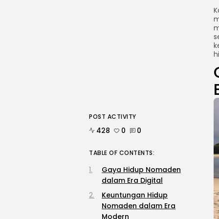
K
m
m
s
k
h
POST ACTIVITY
428
0
0
TABLE OF CONTENTS:
Gaya Hidup Nomaden
dalam Era Digital
Keuntungan Hidup
Nomaden dalam Era
Modern