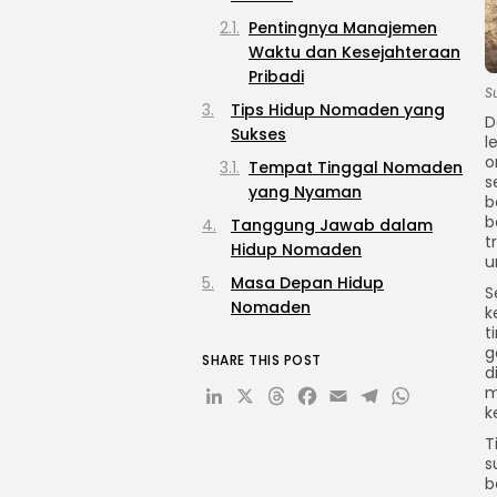
Pentingnya Manajemen
Waktu dan Kesejahteraan
Pribadi
S
Tips Hidup Nomaden yang
D
Sukses
l
o
Tempat Tinggal Nomaden
s
yang Nyaman
b
b
Tanggung Jawab dalam
t
Hidup Nomaden
u
Masa Depan Hidup
S
Nomaden
k
t
g
SHARE THIS POST
d
LinkedIn
X
Threads
Facebook
Email
Telegr
What
m
k
T
s
b