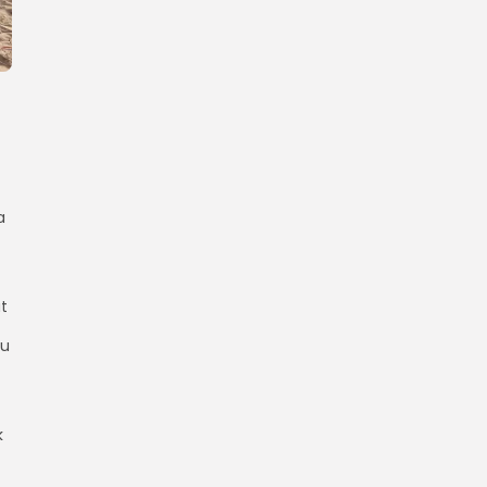
a
t
au
k