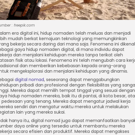
umber : freepik.com
alam era digital ini, hidup nomaden telah meluas dan menjadi
ebih mudah berkat kemajuan teknologi yang memungkinkan
rang bekerja secara daring dari mana saja. Fenomena ini dikenal
ebagai gaya hidup nomaden digital, di mana individu dapat
ekerja dan menjalani kehidupan mereka tanpa terikat oleh
atasan fisik atau lokasi. Fenomena ini telah mengubah cara kerj
radisional dan memberikan kebebasan kepada orang-orang
ntuk mengeksplorasi dan menjalani kehidupan yang dinamis.
ebagai
digital nomad
, seseorang dapat menggabungkan
ehidupan pribadi dan profesional dengan fleksibilitas yang sanga
inggi. Mereka dapat memilih tempat tinggal yang sesuai dengan
aya hidup nomaden mereka, baik itu di pantai, di kota besar, at
i pedesaan yang tenang. Mereka dapat mengatur jadwal kerja
am
sApp
ereka sendiri dan mengatur waktu mereka untuk melakukan
egiatan lain yang mereka sukai.
idak hanya itu, digital nomad juga dapat memanfaatkan banya
umber daya online yang tersedia untuk membantu mereka
ekerja secara efisien dan produktif. Mereka dapat mengakses