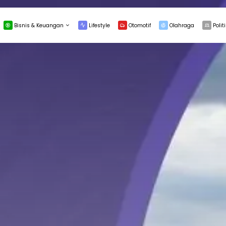
Bisnis & Keuangan
Lifestyle
Otomotif
Olahraga
Politi
INVESTASI