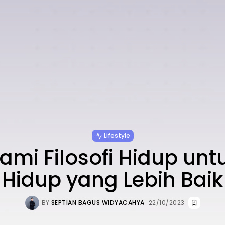
Lifestyle
i Filosofi Hidup unt
Hidup yang Lebih Baik
BY
SEPTIAN BAGUS WIDYACAHYA
22/10/2023