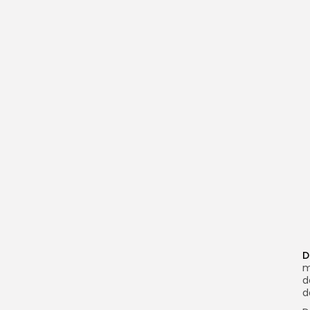
D
m
d
d