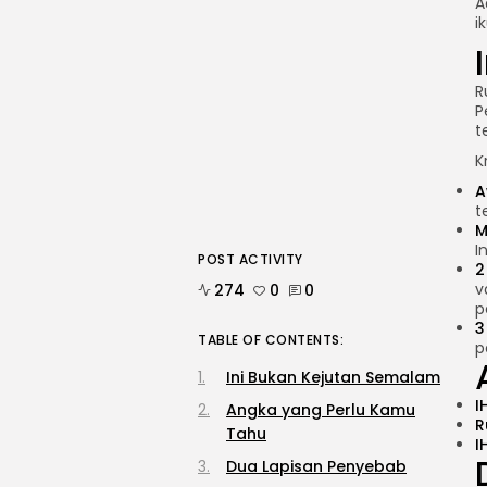
A
i
R
P
t
K
A
t
M
I
POST ACTIVITY
2
v
274
0
0
p
3
TABLE OF CONTENTS:
p
Ini Bukan Kejutan Semalam
I
Angka yang Perlu Kamu
R
Tahu
I
Dua Lapisan Penyebab