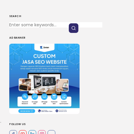
SEARCH
AD BANNER
.
FOLLOW US