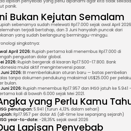
da lapisan penyebab yang perlu dipahami agar kita tidak sekada
kut panik.
Ini Bukan Kejutan Semalam
upiah sebenarnya sudah melewati Rp17.000 sejak awal April 2026
elemahan terjadi bertahap, dan 3 Juni hanyalah puncak dari
ekanan yang sudah berlangsung berminggu-minggu.
ronologi singkatnya:
wal April 2026:
Rupiah pertama kali menembus Rp17.000 di
engah penguatan dolar global.
ei 2026:
Rupiah bergerak di kisaran Rp17.500–17.800. Bank
ndonesia mulai aktif mengintervensi pasar.
 Juni 2026:
BI memberlakukan aturan baru — batas pembelian
alas tanpa dokumen pendukung maksimal US$25.000 per pelak
er bulan.
 Juni 2026:
Rupiah menembus Rp17.957 dan IHSG jatuh ke 5.941 
ertama kali di bawah 6.000 sejak Mei 2021.
Angka yang Perlu Kamu Tah
HSG penutupan:
5.941 (turun 4,13% dalam sehari)
upiah:
Rp17.957 per dolar AS (all-time low sepanjang sejarah)
HSG year-to-date:
−28,35% sejak awal 2026
Dua Lapisan Penyebab