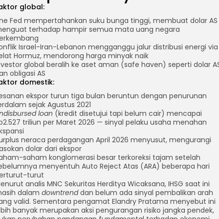
aktor global:
he Fed mempertahankan suku bunga tinggi, membuat dolar AS
enguat terhadap hampir semua mata uang negara
erkembang
onflik Israel-Iran-Lebanon mengganggu jalur distribusi energi via
elat Hormuz, mendorong harga minyak naik
nvestor global beralih ke aset aman (safe haven) seperti dolar A
an obligasi AS
aktor domestik:
esanan ekspor turun tiga bulan beruntun dengan penurunan
erdalam sejak Agustus 2021
ndisbursed loan
(kredit disetujui tapi belum cair) mencapai
p2.527 triliun per Maret 2026 — sinyal pelaku usaha menahan
kspansi
urplus neraca perdagangan April 2026 menyusut, mengurangi
am
sApp
asokan dolar dari ekspor
aham-saham konglomerasi besar terkoreksi tajam setelah
ebelumnya menyentuh Auto Reject Atas (ARA) beberapa hari
erturut-turut
enurut analis MNC Sekuritas Herditya Wicaksana, IHSG saat ini
asih dalam
downtrend
dan belum ada sinyal pembalikan arah
ang valid. Sementara pengamat Elandry Pratama menyebut ini
ebih banyak merupakan aksi pengurangan risiko jangka pendek,