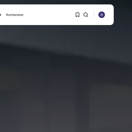
k
Humaniora
ASURANSI
1
1
Sorry, you have no
bookmarks yet.
0