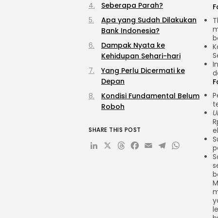
Seberapa Parah?
F
Apa yang Sudah Dilakukan
T
m
Bank Indonesia?
b
Dampak Nyata ke
K
S
Kehidupan Sehari-hari
I
Yang Perlu Dicermati ke
d
Depan
F
P
Kondisi Fundamental Belum
t
Roboh
U
R
SHARE THIS POST
e
S
LinkedIn
X
Threads
Facebook
Email
Telegr
What
p
S
s
b
M
m
y
l