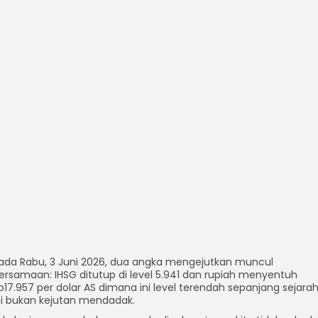
ada Rabu, 3 Juni 2026, dua angka mengejutkan muncul
ersamaan: IHSG ditutup di level 5.941 dan rupiah menyentuh
p17.957 per dolar AS dimana ini level terendah sepanjang sejarah
ni bukan kejutan mendadak.