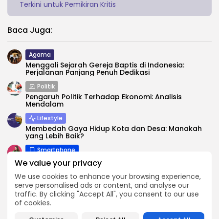
Terkini untuk Pemikiran Kritis
Baca Juga:
Agama
Menggali Sejarah Gereja Baptis di Indonesia:
Perjalanan Panjang Penuh Dedikasi
Politik
Pengaruh Politik Terhadap Ekonomi: Analisis
Mendalam
Lifestyle
Membedah Gaya Hidup Kota dan Desa: Manakah
yang Lebih Baik?
Smartphone
4 Cara Mengembalikan DM Instagram yang
We value your privacy
Terhapus di Android
We use cookies to enhance your browsing experience,
Pertanian
serve personalised ads or content, and analyse our
Makin Canggih! Perkembangan Teknologi Pertanian
traffic. By clicking "Accept All", you consent to our use
di Indonesia
of cookies.
Teknologi