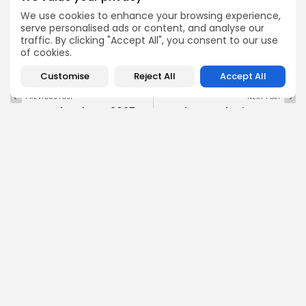
Cara Konsisten Olahraga
We use cookies to enhance your browsing experience,
serve personalised ads or content, and analyse our
Cara Memulai Olahraga Rutin
0
TAGS:
traffic. By clicking "Accept All", you consent to our use
Konsisten Olahraga
Malas Olahraga
of cookies.
Customise
Reject All
Accept All
PREVIOUS POST
NEXT POST
VGA Card Terbaru 2025:
Rekomendasi Restoran
Pilihan Terbaik dan Cara
Fine Dining untuk Kencan
Memilihnya
di Jakarta: Romantis...
Teknologi
Makanan
COMMENTS ARE CLOSED
Recent Posts:
Karier dan Pengembangan Diri
Kenapa Kecepatan Upload Sama Pentingnya