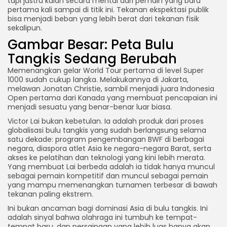
tapi justru kalah secara mental dari pemain yang baru
pertama kali sampai di titik ini. Tekanan ekspektasi publik
bisa menjadi beban yang lebih berat dari tekanan fisik
sekalipun.
Gambar Besar: Peta Bulu
Tangkis Sedang Berubah
Memenangkan gelar World Tour pertama di level Super
1000 sudah cukup langka. Melakukannya di Jakarta,
melawan Jonatan Christie, sambil menjadi juara Indonesia
Open pertama dari Kanada yang membuat pencapaian ini
menjadi sesuatu yang benar-benar luar biasa.
Victor Lai bukan kebetulan. Ia adalah produk dari proses
globalisasi bulu tangkis yang sudah berlangsung selama
satu dekade: program pengembangan BWF di berbagai
negara, diaspora atlet Asia ke negara-negara Barat, serta
akses ke pelatihan dan teknologi yang kini lebih merata.
Yang membuat Lai berbeda adalah ia tidak hanya muncul
sebagai pemain kompetitif dan muncul sebagai pemain
yang mampu memenangkan turnamen terbesar di bawah
tekanan paling ekstrem.
Ini bukan ancaman bagi dominasi Asia di bulu tangkis. Ini
adalah sinyal bahwa olahraga ini tumbuh ke tempat-
tempat baru, dan persaingan yang lebih luas hanya akan