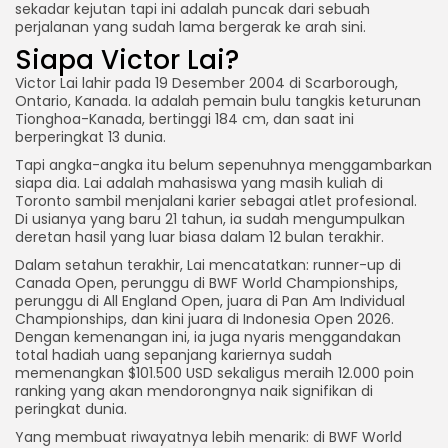
sekadar kejutan tapi ini adalah puncak dari sebuah
perjalanan yang sudah lama bergerak ke arah sini.
Siapa Victor Lai?
Victor Lai lahir pada 19 Desember 2004 di Scarborough,
Ontario, Kanada. Ia adalah pemain bulu tangkis keturunan
Tionghoa-Kanada, bertinggi 184 cm, dan saat ini
berperingkat 13 dunia.
Tapi angka-angka itu belum sepenuhnya menggambarkan
siapa dia. Lai adalah mahasiswa yang masih kuliah di
Toronto sambil menjalani karier sebagai atlet profesional.
Di usianya yang baru 21 tahun, ia sudah mengumpulkan
deretan hasil yang luar biasa dalam 12 bulan terakhir.
Dalam setahun terakhir, Lai mencatatkan: runner-up di
Canada Open, perunggu di BWF World Championships,
perunggu di All England Open, juara di Pan Am Individual
Championships, dan kini juara di Indonesia Open 2026.
Dengan kemenangan ini, ia juga nyaris menggandakan
total hadiah uang sepanjang kariernya sudah
memenangkan $101.500 USD sekaligus meraih 12.000 poin
ranking yang akan mendorongnya naik signifikan di
peringkat dunia.
Yang membuat riwayatnya lebih menarik: di BWF World