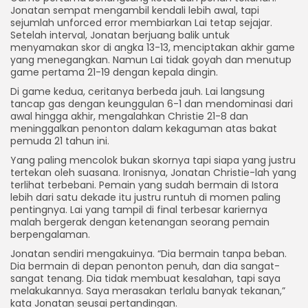
Jonatan sempat mengambil kendali lebih awal, tapi
sejumlah unforced error membiarkan Lai tetap sejajar.
Setelah interval, Jonatan berjuang balik untuk
menyamakan skor di angka 13-13, menciptakan akhir game
yang menegangkan. Namun Lai tidak goyah dan menutup
game pertama 21-19 dengan kepala dingin.
Di game kedua, ceritanya berbeda jauh. Lai langsung
tancap gas dengan keunggulan 6-1 dan mendominasi dari
awal hingga akhir, mengalahkan Christie 21-8 dan
meninggalkan penonton dalam kekaguman atas bakat
pemuda 21 tahun ini.
Yang paling mencolok bukan skornya tapi siapa yang justru
tertekan oleh suasana. Ironisnya, Jonatan Christie-lah yang
terlihat terbebani. Pemain yang sudah bermain di Istora
lebih dari satu dekade itu justru runtuh di momen paling
pentingnya. Lai yang tampil di final terbesar kariernya
malah bergerak dengan ketenangan seorang pemain
berpengalaman.
Jonatan sendiri mengakuinya. “Dia bermain tanpa beban.
Dia bermain di depan penonton penuh, dan dia sangat-
sangat tenang. Dia tidak membuat kesalahan, tapi saya
melakukannya. Saya merasakan terlalu banyak tekanan,”
kata Jonatan seusai pertandingan.