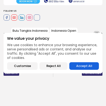
FOLLOW US
Bulu Tangkis Indonesia
Indonesia Open
0
TAGS:
Indonesia Open 2026
Victor Lai
We value your privacy
We use cookies to enhance your browsing experience,
serve personalised ads or content, and analyse our
traffic. By clicking "Accept All", you consent to our use
PREVIOUS POST
NEXT POST
of cookies.
APBN Defisit Rp 180,4
Uang Desa Tersedot 58
Triliun di Mei 2026:
Persen: Apa yang Perlu
Angka...
Kamu...
Customise
Reject All
Accept All
Ekonomi
Pemerintah
COMMENTS ARE CLOSED