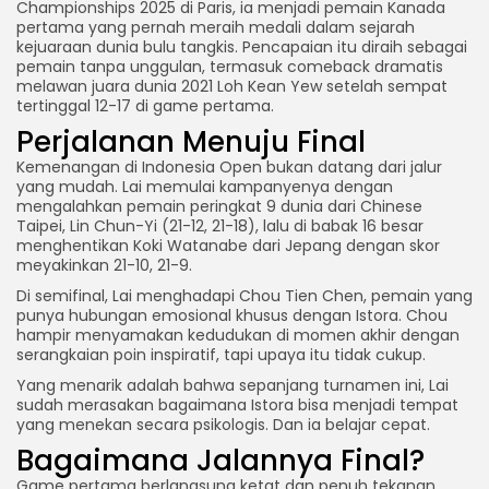
Championships 2025 di Paris, ia menjadi pemain Kanada
pertama yang pernah meraih medali dalam sejarah
kejuaraan dunia bulu tangkis. Pencapaian itu diraih sebagai
pemain tanpa unggulan, termasuk comeback dramatis
melawan juara dunia 2021 Loh Kean Yew setelah sempat
tertinggal 12-17 di game pertama.
Perjalanan Menuju Final
Kemenangan di Indonesia Open bukan datang dari jalur
yang mudah. Lai memulai kampanyenya dengan
mengalahkan pemain peringkat 9 dunia dari Chinese
Taipei, Lin Chun-Yi (21-12, 21-18), lalu di babak 16 besar
menghentikan Koki Watanabe dari Jepang dengan skor
meyakinkan 21-10, 21-9.
Di semifinal, Lai menghadapi Chou Tien Chen, pemain yang
punya hubungan emosional khusus dengan Istora. Chou
hampir menyamakan kedudukan di momen akhir dengan
serangkaian poin inspiratif, tapi upaya itu tidak cukup.
Yang menarik adalah bahwa sepanjang turnamen ini, Lai
sudah merasakan bagaimana Istora bisa menjadi tempat
yang menekan secara psikologis. Dan ia belajar cepat.
Bagaimana Jalannya Final?
Game pertama berlangsung ketat dan penuh tekanan.