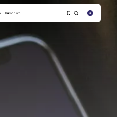
k
Humaniora
ASURANSI
1
1
Sorry, you have no
bookmarks yet.
0