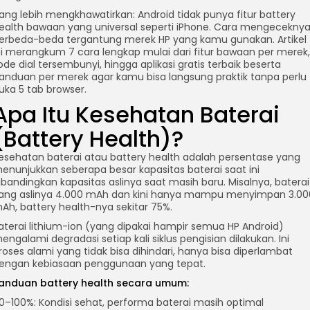
ang lebih mengkhawatirkan: Android tidak punya fitur battery
ealth bawaan yang universal seperti iPhone. Cara mengecekny
erbeda-beda tergantung merek HP yang kamu gunakan. Artikel
ni merangkum 7 cara lengkap mulai dari fitur bawaan per merek,
ode dial tersembunyi, hingga aplikasi gratis terbaik beserta
anduan per merek agar kamu bisa langsung praktik tanpa perlu
uka 5 tab browser.
Apa Itu Kesehatan Baterai
(Battery Health)?
esehatan baterai atau battery health adalah persentase yang
enunjukkan seberapa besar kapasitas baterai saat ini
ibandingkan kapasitas aslinya saat masih baru. Misalnya, baterai
ang aslinya 4.000 mAh dan kini hanya mampu menyimpan 3.00
Ah, battery health-nya sekitar 75%.
aterai lithium-ion (yang dipakai hampir semua HP Android)
engalami degradasi setiap kali siklus pengisian dilakukan. Ini
roses alami yang tidak bisa dihindari, hanya bisa diperlambat
engan kebiasaan penggunaan yang tepat.
anduan battery health secara umum:
0–100%: Kondisi sehat, performa baterai masih optimal