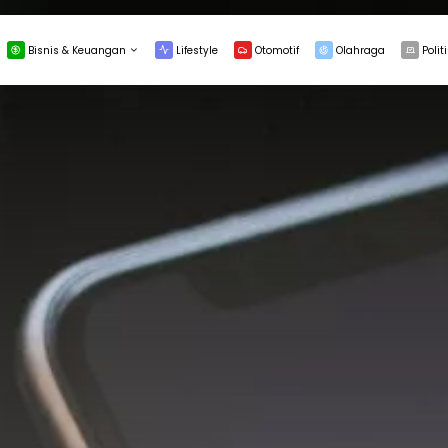
Bisnis & Keuangan
Lifestyle
Otomotif
Olahraga
Politi
INVESTASI