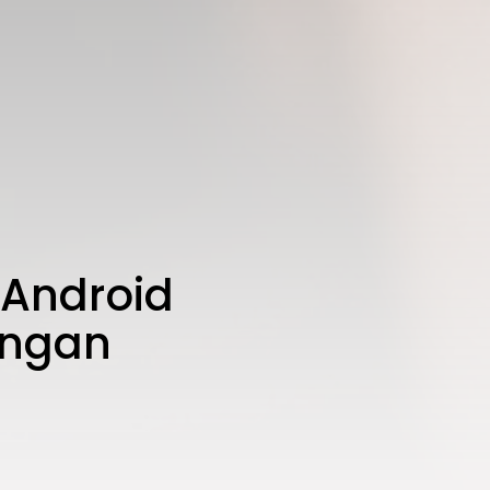
 Android
engan