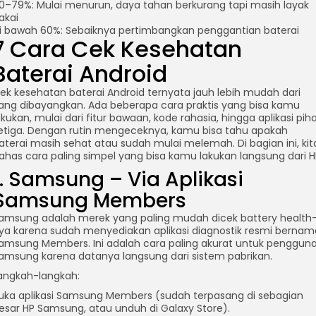
0–79%: Mulai menurun, daya tahan berkurang tapi masih layak
akai
i bawah 60%: Sebaiknya pertimbangkan penggantian baterai
7 Cara Cek Kesehatan
Baterai Android
ek kesehatan baterai Android ternyata jauh lebih mudah dari
ang dibayangkan. Ada beberapa cara praktis yang bisa kamu
akukan, mulai dari fitur bawaan, kode rahasia, hingga aplikasi pih
etiga. Dengan rutin mengeceknya, kamu bisa tahu apakah
aterai masih sehat atau sudah mulai melemah. Di bagian ini, kit
ahas cara paling simpel yang bisa kamu lakukan langsung dari H
1. Samsung – Via Aplikasi
Samsung Members
amsung adalah merek yang paling mudah dicek battery health
ya karena sudah menyediakan aplikasi diagnostik resmi bernam
amsung Members. Ini adalah cara paling akurat untuk penggun
am
sApp
amsung karena datanya langsung dari sistem pabrikan.
angkah-langkah:
uka aplikasi Samsung Members (sudah terpasang di sebagian
esar HP Samsung, atau unduh di Galaxy Store).