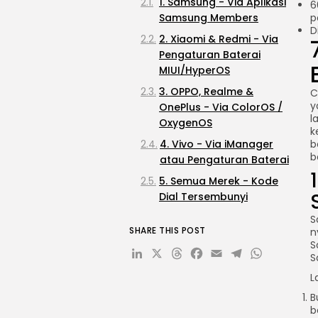
1. Samsung - Via Aplikasi
6
Samsung Members
p
D
2. Xiaomi & Redmi - Via
Pengaturan Baterai
MIUI/HyperOS
3. OPPO, Realme &
C
y
OnePlus - Via ColorOS /
l
OxygenOS
k
4. Vivo - Via iManager
b
b
atau Pengaturan Baterai
5. Semua Merek - Kode
Dial Tersembunyi
*#*#4636#*#*
S
SHARE THIS POST
n
6. Aplikasi AccuBattery -
S
LinkedIn
X
Threads
Facebook
Email
Telegr
What
Paling Akurat untuk
S
Semua Android
L
7. Aplikasi Alternatif CPU-
B
Z dan Battery Guru
b