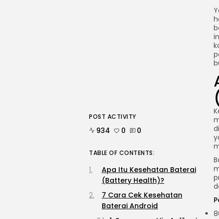
Y
h
b
i
k
p
b
K
POST ACTIVITY
m
d
934
0
0
y
m
TABLE OF CONTENTS:
B
m
Apa Itu Kesehatan Baterai
p
(Battery Health)?
d
7 Cara Cek Kesehatan
P
Baterai Android
8