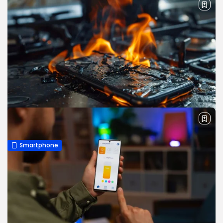
Smartphone
10+ Aplikasi Pendingin HP Android
Otomatis & Anti Panas
Pernah nggak HP kamu tiba-tiba panas padahal cuma
dipakai buat scrolling, main game sebentar, atau buka
kamera? Kondisi HP yang cepat panas bukan cuma bikin
tidak nyaman, tapi juga bisa...