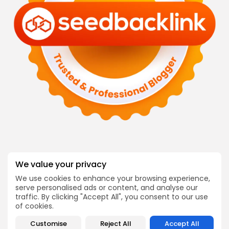
We value your privacy
Follow Us @dialocal
We use cookies to enhance your browsing experience,
INFORMASI
COMPANY
serve personalised ads or content, and analyse our
Tentang Kami
Blog
traffic. By clicking "Accept All", you consent to our use
of cookies.
Hubungi Kami
Karir
Customise
Reject All
Accept All