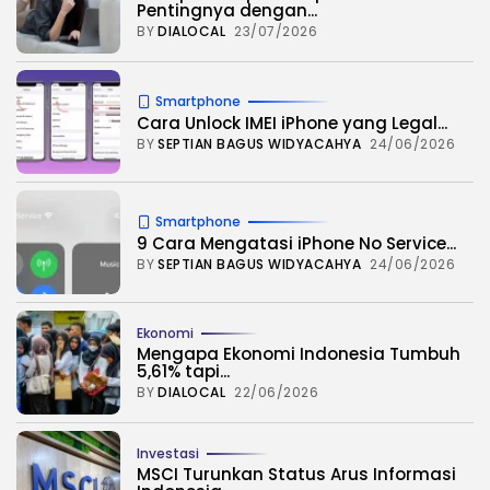
sedang tidak jelas arahnya. Untungnya, Android punya
Pentingnya dengan...
ribuan aplikasi hiburan yang siap mengisi...
BY
DIALOCAL
23/07/2026
BY
SEPTIAN BAGUS WIDYACAHYA
Smartphone
Cara Unlock IMEI iPhone yang Legal...
BY
SEPTIAN BAGUS WIDYACAHYA
24/06/2026
Smartphone
9 Cara Mengatasi iPhone No Service...
BY
SEPTIAN BAGUS WIDYACAHYA
24/06/2026
Ekonomi
Mengapa Ekonomi Indonesia Tumbuh
5,61% tapi...
BY
DIALOCAL
22/06/2026
Investasi
MSCI Turunkan Status Arus Informasi