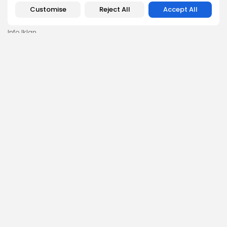
Karir
Customise
Reject All
Accept All
Media Partner
Info Iklan
Pedoman Media Siber
SUPPORT
JARINGAN MEDIA
Penulis Kontributor
Sasuga Novelo
Subscribe for the Latest Updates Delivered Straight
to Your Inbox
By pressing the Sign up button, you confirm that you have read and are
agreeing to our
Privacy Policy
and
Terms of Use
Follow Us
2026 Dialocal. All rights reserved