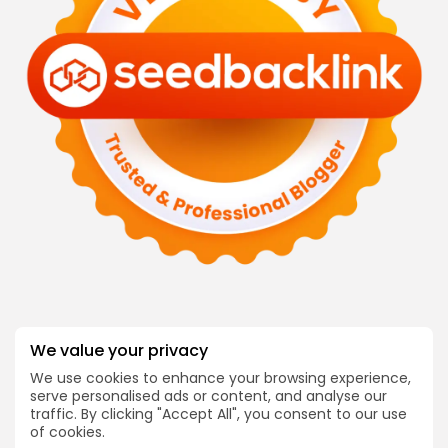
We value your privacy
Follow Us @dialocal
We use cookies to enhance your browsing experience,
INFORMASI
COMPANY
serve personalised ads or content, and analyse our
Tentang Kami
Blog
traffic. By clicking "Accept All", you consent to our use
of cookies.
Hubungi Kami