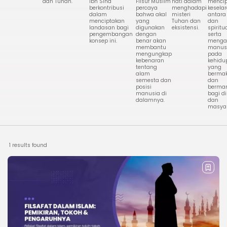
dan Tuhan.
Ibn Sina
Filsuf Muslim
hati dalam
menci
berkontribusi
percaya
menghadapi
kesela
dalam
bahwa akal
misteri
antara
menciptakan
yang
Tuhan dan
dan
landasan bagi
digunakan
eksistensi.
spiritua
pengembangan
dengan
serta
konsep ini.
benar akan
menga
membantu
manus
mengungkap
pada
kebenaran
kehidu
tentang
yang
alam
berma
semesta dan
dan
posisi
berman
manusia di
bagi di
dalamnya.
dan
masyar
1 results found