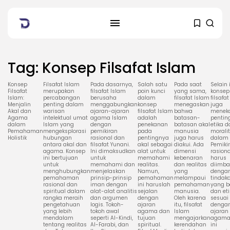
Tag: Konsep Filsafat Islam
Konsep
Filsafat Islam
Pada dasarnya,
Salah satu
Pada saat
Selain i
Filsafat
merupakan
filsafat Islam
poin kunci
yang sama,
konsep
Islam:
percabangan
berusaha
dalam
filsafat Islam
filsafa
Menjalin
penting dalam
menggabungkan
konsep
menegaskan
juga
Akal dan
warisan
ajaran-ajaran
filsafat Islam
bahwa
menek
Agama
intelektual umat
agama Islam
adalah
batasan-
pentin
dalam
Islam yang
dengan
penekanan
batasan akal
etika 
Pemahaman
mengeksplorasi
pemikiran
pada
manusia
morali
Holistik
hubungan
rasional dan
pentingnya
juga harus
dalam 
antara akal dan
filsafat Yunani.
akal sebagai
diakui. Ada
Pemiki
agama. Konsep
Ini dimaksudkan
alat untuk
dimensi
rasiona
ini bertujuan
untuk
memahami
kebenaran
harus
untuk
memahami dan
realitas.
dan realitas
diimba
menghubungkan
menjelaskan
Namun,
yang
denga
pemahaman
prinsip-prinsip
pemahaman
melampaui
tindak
rasional dan
iman dengan
ini haruslah
pemahaman
yang b
spiritual dalam
alat-alat analitis
sejalan
manusia.
dan eti
rangka meraih
dan argumen
dengan
Oleh karena
sesuai
pengetahuan
logis. Tokoh-
ajaran
itu, filsafat
denga
yang lebih
tokoh awal
agama dan
Islam
ajaran
mendalam
seperti Al-Kindi,
tujuan
mengajarkan
agama.
tentang realitas
Al-Farabi, dan
spiritual.
kerendahan
ini