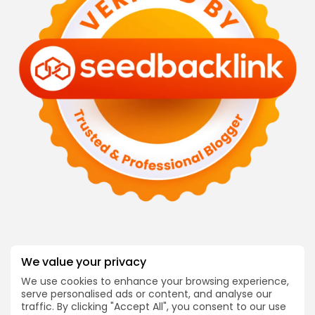
We value your privacy
Follow Us @dialocal
We use cookies to enhance your browsing experience,
INFORMASI
COMPANY
serve personalised ads or content, and analyse our
Tentang Kami
Blog
traffic. By clicking "Accept All", you consent to our use